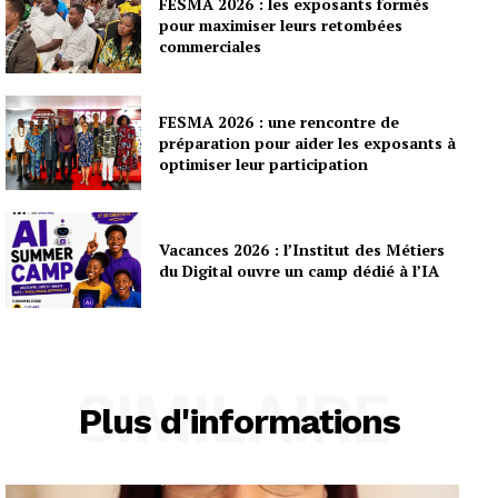
FESMA 2026 : les exposants formés
pour maximiser leurs retombées
commerciales
FESMA 2026 : une rencontre de
préparation pour aider les exposants à
optimiser leur participation
Vacances 2026 : l’Institut des Métiers
du Digital ouvre un camp dédié à l’IA
SIMILAIRE
Plus d'informations