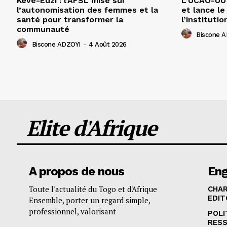
Kévé-Edzi : l’AFSL mise sur
L’UCAO-UUT
l’autonomisation des femmes et la
et lance le
santé pour transformer la
l’institutio
communauté
Biscone 
Biscone ADZOYI
-
4 Août 2026
Elite d'Afrique
A propos de nous
En
Toute l'actualité du Togo et d'Afrique
CHA
EDIT
Ensemble, porter un regard simple,
professionnel, valorisant
POLI
RES