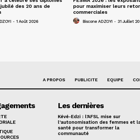
 a célébré ses diplômés
FESMA 2026 : les exposan
 jubilé des 20 ans de
pour maximiser leurs ret
n
commerciales
ADZOYI
-
1 Août 2026
Biscone ADZOYI
-
31 Juillet 2
A PROPOS
PUBLICITE
EQUIPE
CO
gagements
Les dernières
RTE
Kévé-Edzi : l’AFSL mise sur
ORIALE
l’autonomisation des femmes et l
santé pour transformer la
TIQUE
communauté
SOURCES