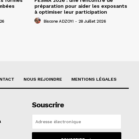
ts formés
FESMA 2026 : une rencontre de
ombées
préparation pour aider les exposants
à optimiser leur participation
026
Biscone ADZOYI
-
28 Juillet 2026
NTACT
NOUS REJOINDRE
MENTIONS LÉGALES
Souscrire
a