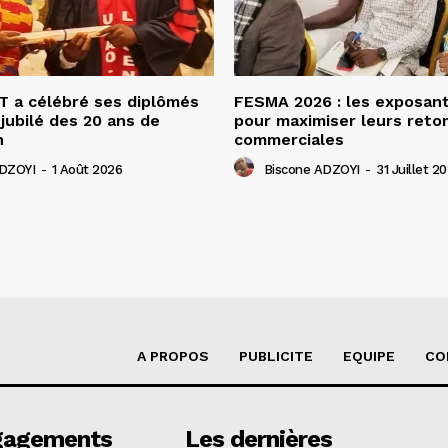
 a célébré ses diplômés
FESMA 2026 : les exposan
 jubilé des 20 ans de
pour maximiser leurs ret
n
commerciales
ADZOYI
-
1 Août 2026
Biscone ADZOYI
-
31 Juillet 2
A PROPOS
PUBLICITE
EQUIPE
CO
gagements
Les dernières