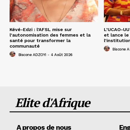
Kévé-Edzi : l’AFSL mise sur
L’UCAO-UUT
l’autonomisation des femmes et la
et lance le
santé pour transformer la
l’institutio
communauté
Biscone 
Biscone ADZOYI
-
4 Août 2026
Elite d'Afrique
A propos de nous
En