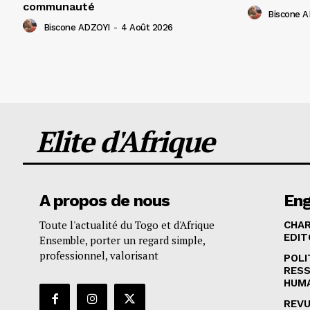
communauté
Biscone 
Biscone ADZOYI
-
4 Août 2026
Elite d'Afrique
A propos de nous
En
Toute l'actualité du Togo et d'Afrique
CHA
EDIT
Ensemble, porter un regard simple,
professionnel, valorisant
POLI
RES
HUM
REVU