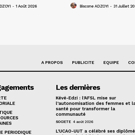
ADZOYI
-
1 Août 2026
Biscone ADZOYI
-
31 Juillet 2
A PROPOS
PUBLICITE
EQUIPE
CO
gagements
Les dernières
RTE
Kévé-Edzi : l’AFSL mise sur
ORIALE
l’autonomisation des femmes et l
santé pour transformer la
TIQUE
communauté
SOURCES
SOCIETE
4 août 2026
AINES
L’UCAO-UUT a célébré ses diplômé
E PERIODIQUE