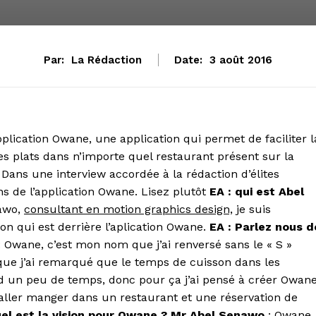
Par:
La Rédaction
Date:
3 août 2016
application Owane, une application qui permet de faciliter l
s plats dans n’importe quel restaurant présent sur la
. Dans une interview accordée à la rédaction d’élites
ions de l’application Owane. Lisez plutôt
EA : qui est Abel
nawo,
consultant en motion graphics design,
je suis
n qui est derrière l’aplication Owane.
EA : Parlez nous d
 Owane, c’est mon nom que j’ai renversé sans le « S »
que j’ai remarqué que le temps de cuisson dans les
d un peu de temps, donc pour ça j’ai pensé à créer Owan
’aller manger dans un restaurant et une réservation de
uel est la vision pour Owane ?
Mr Abel Senawo
: Owane