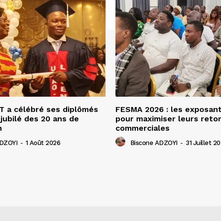
 a célébré ses diplômés
FESMA 2026 : les exposan
 jubilé des 20 ans de
pour maximiser leurs ret
n
commerciales
ADZOYI
-
1 Août 2026
Biscone ADZOYI
-
31 Juillet 2