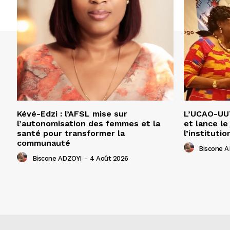
Kévé-Edzi : l’AFSL mise sur
L’UCAO-UUT
l’autonomisation des femmes et la
et lance le
santé pour transformer la
l’institutio
communauté
Biscone 
Biscone ADZOYI
-
4 Août 2026