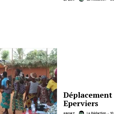
Déplacement s
Eperviers
La Rédaction
-
10
SPORT