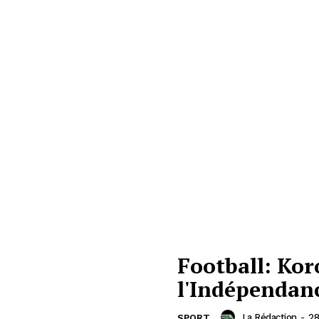
Football: Kor
l'Indépendan
La Rédaction
-
28
SPORT