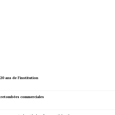
omisation des femmes et la santé pour transf
20 ans de l’institution
s retombées commerciales