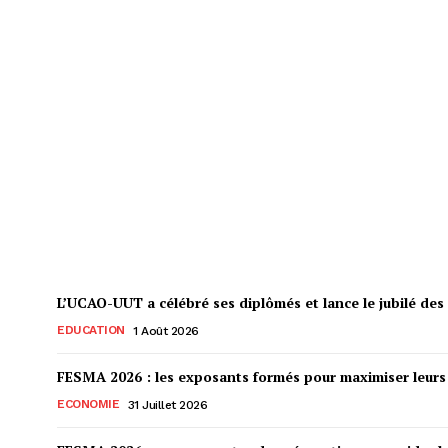
Kévé-Edzi : l’AFSL mise sur l’auton
Biscone ADZOYI
-
4 Août 2026
L’UCAO-UUT a célébré ses diplômés et lance le jubilé des 
EDUCATION
1 Août 2026
FESMA 2026 : les exposants formés pour maximiser leur
ECONOMIE
31 Juillet 2026