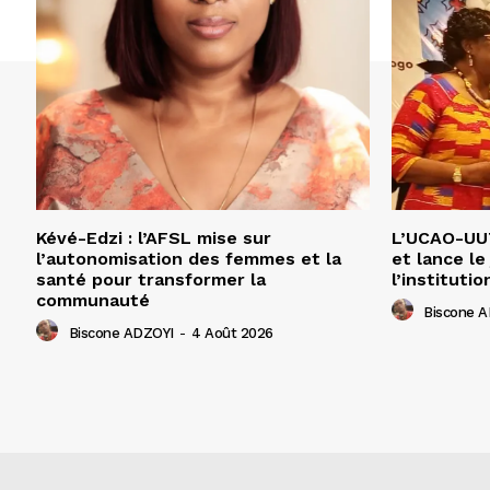
Kévé-Edzi : l’AFSL mise sur
L’UCAO-UUT
l’autonomisation des femmes et la
et lance le
santé pour transformer la
l’institutio
communauté
Biscone 
Biscone ADZOYI
-
4 Août 2026