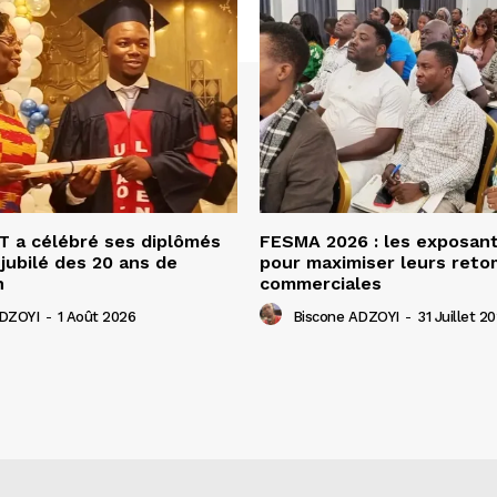
 a célébré ses diplômés
FESMA 2026 : les exposan
 jubilé des 20 ans de
pour maximiser leurs ret
n
commerciales
ADZOYI
-
1 Août 2026
Biscone ADZOYI
-
31 Juillet 2