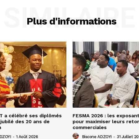
SIMILAIRE
Plus d'informations
 a célébré ses diplômés
FESMA 2026 : les exposan
 jubilé des 20 ans de
pour maximiser leurs ret
n
commerciales
ADZOYI
-
1 Août 2026
Biscone ADZOYI
-
31 Juillet 2