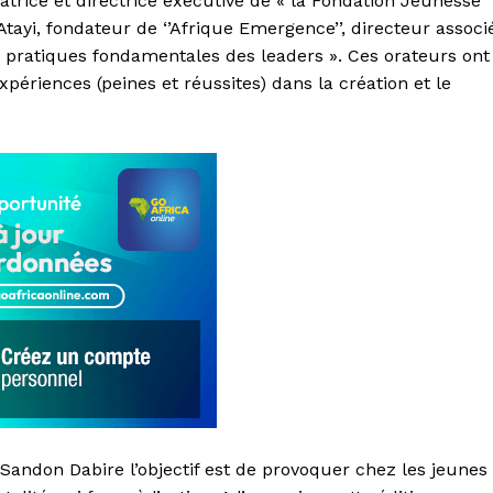
datrice et directrice exécutive de « la Fondation Jeunesse
ayi, fondateur de ‘’Afrique Emergence’’, directeur associ
1 pratiques fondamentales des leaders ». Ces orateurs ont
périences (peines et réussites) dans la création et le
Sandon Dabire l’objectif est de provoquer chez les jeunes