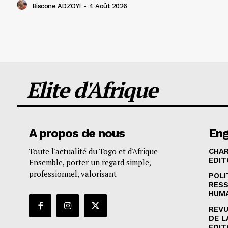
Biscone ADZOYI
-
4 Août 2026
Elite d'Afrique
A propos de nous
En
Toute l'actualité du Togo et d'Afrique
CHA
EDIT
Ensemble, porter un regard simple,
professionnel, valorisant
POLI
RES
HUM
REVU
DE L
EDIT