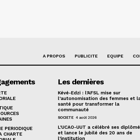
A PROPOS
PUBLICITE
EQUIPE
CO
gagements
Les dernières
RTE
Kévé-Edzi : l’AFSL mise sur
ORIALE
l’autonomisation des femmes et l
santé pour transformer la
TIQUE
communauté
SOURCES
SOCIETE
4 août 2026
AINES
L’UCAO-UUT a célébré ses diplômé
E PERIODIQUE
et lance le jubilé des 20 ans de
A CHARTE
l’institution
ORIALE