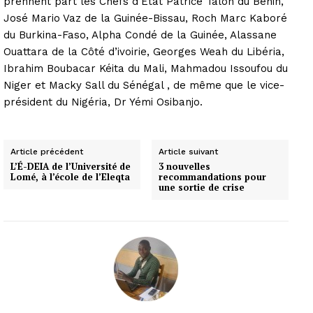
prennent part les Chefs d’Etat Patrice Talon du Bénin,
José Mario Vaz de la Guinée-Bissau, Roch Marc Kaboré
du Burkina-Faso, Alpha Condé de la Guinée, Alassane
Ouattara de la Côté d’ivoirie, Georges Weah du Libéria,
Ibrahim Boubacar Kéita du Mali, Mahmadou Issoufou du
Niger et Macky Sall du Sénégal , de même que le vice-
président du Nigéria, Dr Yémi Osibanjo.
Article précédent
Article suivant
L’É-DEIA de l’Université de
3 nouvelles
Lomé, à l’école de l’Eleqta
recommandations pour
une sortie de crise