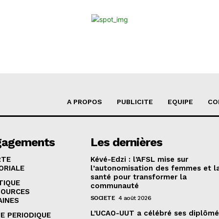
A PROPOS
PUBLICITE
EQUIPE
CO
gagements
Les dernières
RTE
Kévé-Edzi : l’AFSL mise sur
ORIALE
l’autonomisation des femmes et l
santé pour transformer la
TIQUE
communauté
SOURCES
SOCIETE
4 août 2026
AINES
L’UCAO-UUT a célébré ses diplômé
E PERIODIQUE