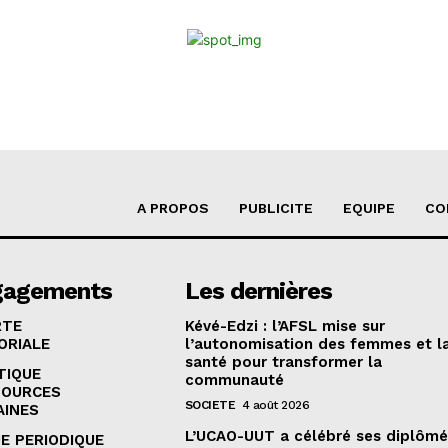
A PROPOS
PUBLICITE
EQUIPE
CO
gagements
Les dernières
RTE
Kévé-Edzi : l’AFSL mise sur
ORIALE
l’autonomisation des femmes et l
santé pour transformer la
TIQUE
communauté
SOURCES
SOCIETE
4 août 2026
AINES
L’UCAO-UUT a célébré ses diplômé
E PERIODIQUE