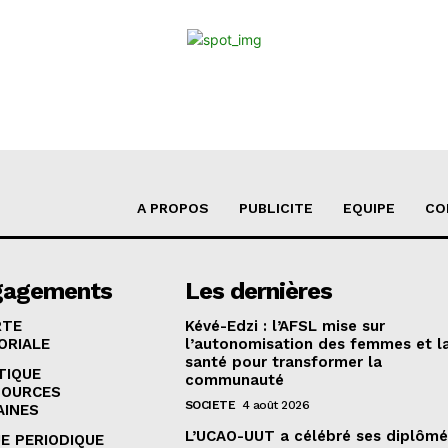
A PROPOS
PUBLICITE
EQUIPE
CO
gagements
Les dernières
RTE
Kévé-Edzi : l’AFSL mise sur
ORIALE
l’autonomisation des femmes et l
santé pour transformer la
TIQUE
communauté
SOURCES
SOCIETE
4 août 2026
AINES
L’UCAO-UUT a célébré ses diplômé
E PERIODIQUE