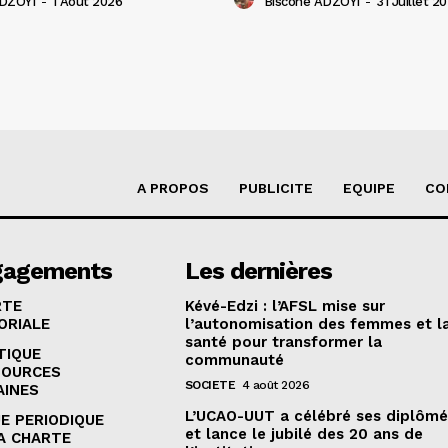
ADZOYI
-
1 Août 2026
Biscone ADZOYI
-
31 Juillet 2
A PROPOS
PUBLICITE
EQUIPE
CO
gagements
Les dernières
RTE
Kévé-Edzi : l’AFSL mise sur
ORIALE
l’autonomisation des femmes et l
santé pour transformer la
TIQUE
communauté
SOURCES
SOCIETE
4 août 2026
AINES
L’UCAO-UUT a célébré ses diplômé
E PERIODIQUE
et lance le jubilé des 20 ans de
A CHARTE