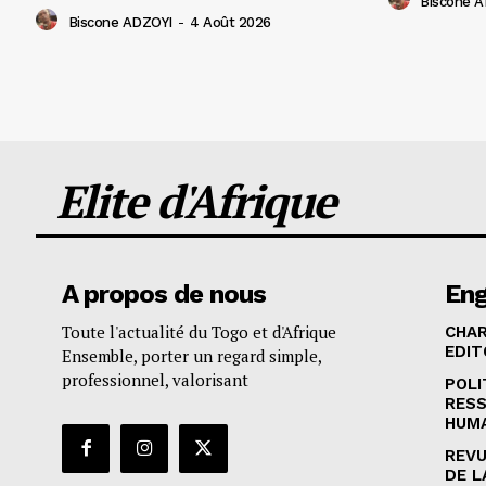
Biscone 
Biscone ADZOYI
-
4 Août 2026
Elite d'Afrique
A propos de nous
En
Toute l'actualité du Togo et d'Afrique
CHA
EDIT
Ensemble, porter un regard simple,
professionnel, valorisant
POLI
RES
HUM
REVU
DE L