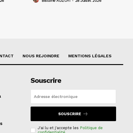
026
Biscone ADZOYI
-
28 Juillet 2026
NTACT
NOUS REJOINDRE
MENTIONS LÉGALES
Souscrire
a
SOUSCRIRE
s
J'ai lu et j'accepte les
Politique de
confidentialité
.