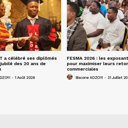
 a célébré ses diplômés
FESMA 2026 : les exposan
 jubilé des 20 ans de
pour maximiser leurs ret
n
commerciales
ADZOYI
-
1 Août 2026
Biscone ADZOYI
-
31 Juillet 2