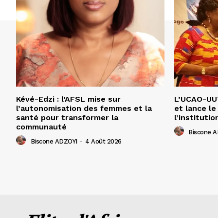
Kévé-Edzi : l’AFSL mise sur
L’UCAO-UUT
l’autonomisation des femmes et la
et lance le
santé pour transformer la
l’institutio
communauté
Biscone 
Biscone ADZOYI
-
4 Août 2026