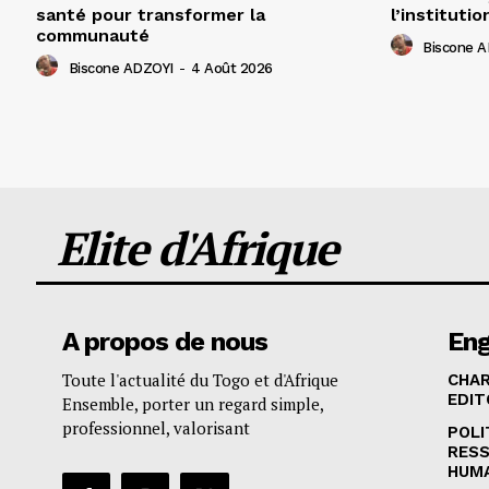
santé pour transformer la
l’institutio
communauté
Biscone 
Biscone ADZOYI
-
4 Août 2026
Elite d'Afrique
A propos de nous
En
Toute l'actualité du Togo et d'Afrique
CHA
EDIT
Ensemble, porter un regard simple,
professionnel, valorisant
POLI
RES
HUM