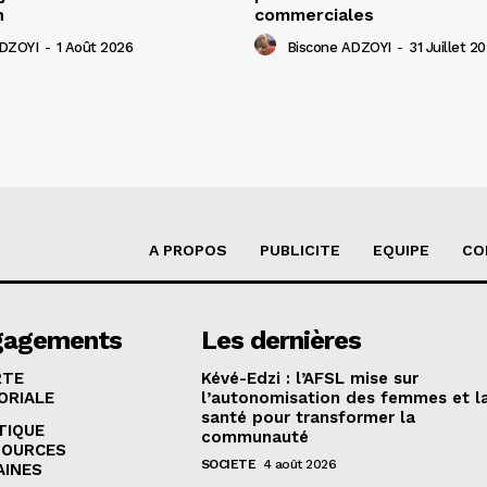
n
commerciales
ADZOYI
-
1 Août 2026
Biscone ADZOYI
-
31 Juillet 2
A PROPOS
PUBLICITE
EQUIPE
CO
gagements
Les dernières
RTE
Kévé-Edzi : l’AFSL mise sur
ORIALE
l’autonomisation des femmes et l
santé pour transformer la
TIQUE
communauté
SOURCES
SOCIETE
4 août 2026
AINES