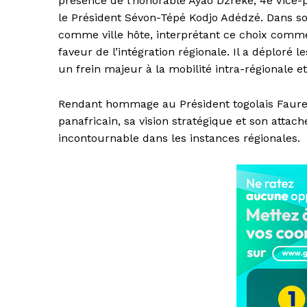
présence de l’honorable Ayao Dzréké, 4e Vice-p
le Président Sévon-Tépé Kodjo Adédzé. Dans so
comme ville hôte, interprétant ce choix com
faveur de l’intégration régionale. Il a déploré l
un frein majeur à la mobilité intra-régionale e
Rendant hommage au Président togolais Faure 
panafricain, sa vision stratégique et son attac
incontournable dans les instances régionales.