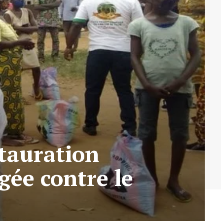
stauration
ée contre le