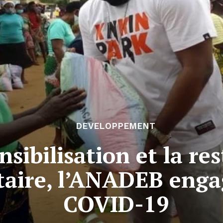
DEVELOPPEMENT
nsibilisation et la re
ire, l’ANADEB engag
COVID-19