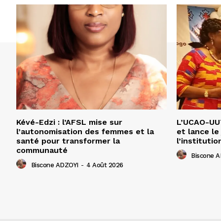
Kévé-Edzi : l’AFSL mise sur
L’UCAO-UUT
l’autonomisation des femmes et la
et lance le
santé pour transformer la
l’institutio
communauté
Biscone 
Biscone ADZOYI
-
4 Août 2026