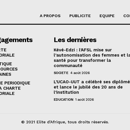
A PROPOS
PUBLICITE
EQUIPE
CO
gagements
Les dernières
RTE
Kévé-Edzi : l’AFSL mise sur
ORIALE
l’autonomisation des femmes et l
santé pour transformer la
TIQUE
communauté
SOURCES
SOCIETE
4 août 2026
AINES
L’UCAO-UUT a célébré ses diplômé
E PERIODIQUE
et lance le jubilé des 20 ans de
A CHARTE
l’institution
ORIALE
EDUCATION
1 août 2026
© 2021 Elite d'Afrique, tous droits réservés.