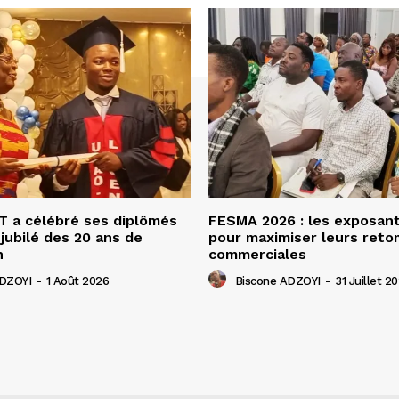
 a célébré ses diplômés
FESMA 2026 : les exposan
 jubilé des 20 ans de
pour maximiser leurs ret
n
commerciales
ADZOYI
-
1 Août 2026
Biscone ADZOYI
-
31 Juillet 2