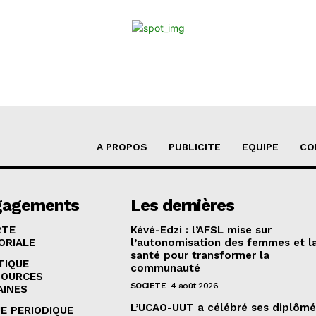
A PROPOS
PUBLICITE
EQUIPE
CO
gagements
Les dernières
RTE
Kévé-Edzi : l’AFSL mise sur
ORIALE
l’autonomisation des femmes et l
santé pour transformer la
TIQUE
communauté
SOURCES
SOCIETE
4 août 2026
AINES
L’UCAO-UUT a célébré ses diplômé
E PERIODIQUE