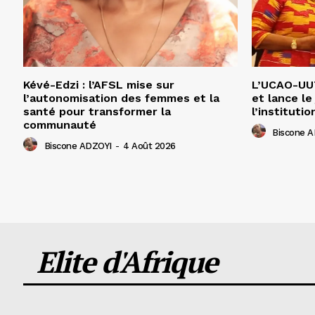
Kévé-Edzi : l’AFSL mise sur
L’UCAO-UUT
l’autonomisation des femmes et la
et lance le
santé pour transformer la
l’institutio
communauté
Biscone 
Biscone ADZOYI
-
4 Août 2026
Elite d'Afrique