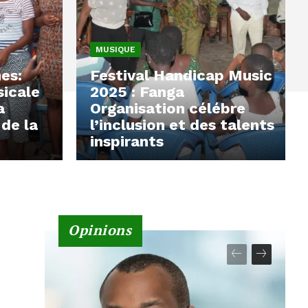
MUSIQUE
es:
Festival Handicap Music
sicale
2025 : Fanga
a
Organisation célébre
 de la
l’inclusion et des talents
inspirants
Opinions