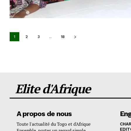
1
2
3
...
18
Elite d'Afrique
A propos de nous
En
Toute l'actualité du Togo et d'Afrique
CHA
EDIT
Ensemble, porter un regard simple,