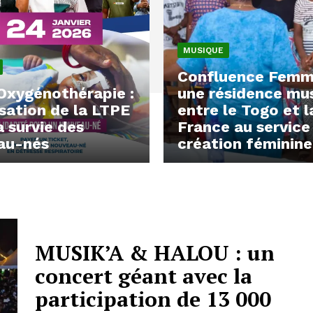
MUSIQUE
Confluence Femm
Oxygénothérapie :
une résidence mu
sation de la LTPE
entre le Togo et l
a survie des
France au service
au-nés
création féminine
MUSIK’A & HALOU : un
concert géant avec la
participation de 13 000