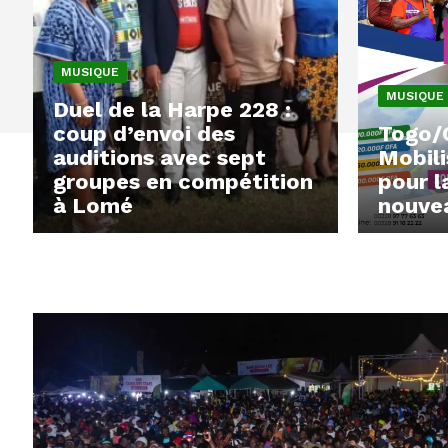
MUSIQUE
MUSIQUE
Duel de la Harpe 228 :
coup d’envoi des
Togo/
auditions avec sept
Mobili
groupes en compétition
pour l
à Lomé
nouve