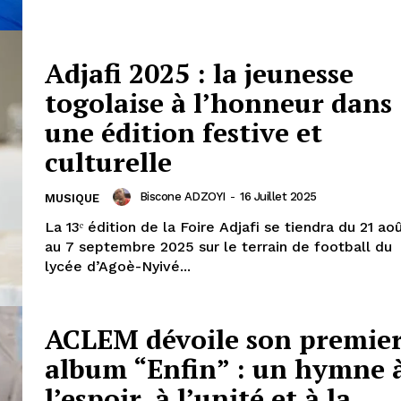
Adjafi 2025 : la jeunesse
togolaise à l’honneur dans
une édition festive et
culturelle
Biscone ADZOYI
-
16 Juillet 2025
MUSIQUE
La 13ᵉ édition de la Foire Adjafi se tiendra du 21 ao
au 7 septembre 2025 sur le terrain de football du
lycée d’Agoè-Nyivé...
ACLEM dévoile son premie
album “Enfin” : un hymne 
l’espoir, à l’unité et à la