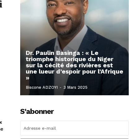
i
Dr. Paulin Basinga : « Le
triomphe historique du Niger
sur la cécité des rivières est
une lueur d’espoir pour l’Afrique
»
Biscone ADZOYI
-
3 Mars 2025
S'abonner
x
se