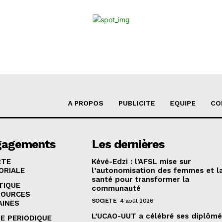
A PROPOS
PUBLICITE
EQUIPE
CO
gagements
Les dernières
RTE
Kévé-Edzi : l’AFSL mise sur
ORIALE
l’autonomisation des femmes et l
santé pour transformer la
TIQUE
communauté
SOURCES
SOCIETE
4 août 2026
AINES
L’UCAO-UUT a célébré ses diplômé
E PERIODIQUE