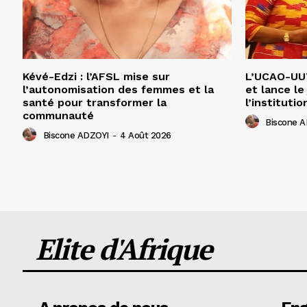
Kévé-Edzi : l’AFSL mise sur
L’UCAO-UUT
l’autonomisation des femmes et la
et lance le
santé pour transformer la
l’institutio
communauté
Biscone 
Biscone ADZOYI
-
4 Août 2026
Elite d'Afrique