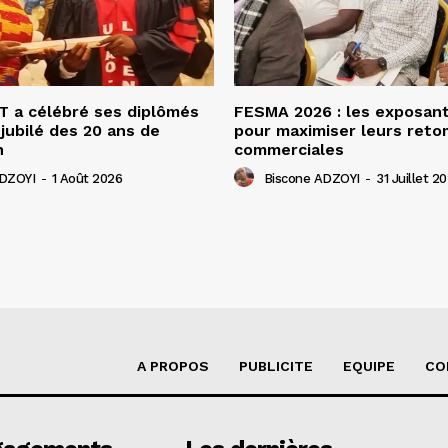
 a célébré ses diplômés
FESMA 2026 : les exposan
 jubilé des 20 ans de
pour maximiser leurs ret
n
commerciales
ADZOYI
-
1 Août 2026
Biscone ADZOYI
-
31 Juillet 2
A PROPOS
PUBLICITE
EQUIPE
CO