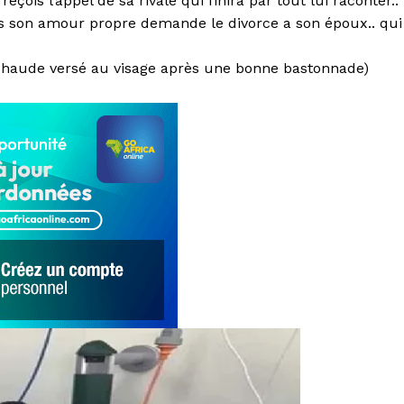
is l’appel de sa rivale qui finira par tout lui raconter..
ns son amour propre demande le divorce a son époux.. qui
au chaude versé au visage après une bonne bastonnade)