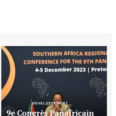
DEVELOPPEMENT
9e Congrès Panafricain