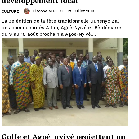
développement local
Biscone ADZOYI
-
29 Juillet 2019
CULTURE
La 3e édition de la fête traditionnelle Dunenyo Za’,
des communautés Aflao, Agoè-Nyivé et Bè démarre
du 9 au 18 août prochain à Agoè-Nyivé....
Golfe et Agoè-nyivé projettent un