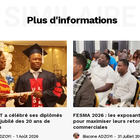
SIMILAIRE
Plus d'informations
 a célébré ses diplômés
FESMA 2026 : les exposan
 jubilé des 20 ans de
pour maximiser leurs ret
n
commerciales
ADZOYI
-
1 Août 2026
Biscone ADZOYI
-
31 Juillet 2