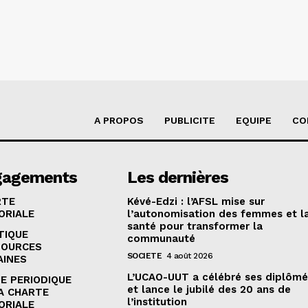
A PROPOS
PUBLICITE
EQUIPE
CO
gagements
Les dernières
RTE
Kévé-Edzi : l’AFSL mise sur
ORIALE
l’autonomisation des femmes et l
santé pour transformer la
TIQUE
communauté
SOURCES
SOCIETE
4 août 2026
AINES
L’UCAO-UUT a célébré ses diplômé
E PERIODIQUE
et lance le jubilé des 20 ans de
A CHARTE
l’institution
ORIALE