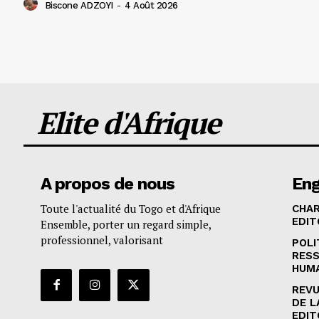
Biscone ADZOYI
-
4 Août 2026
Elite d'Afrique
A propos de nous
En
Toute l'actualité du Togo et d'Afrique
CHA
EDIT
Ensemble, porter un regard simple,
professionnel, valorisant
POLI
RES
HUM
REVU
DE L
EDIT