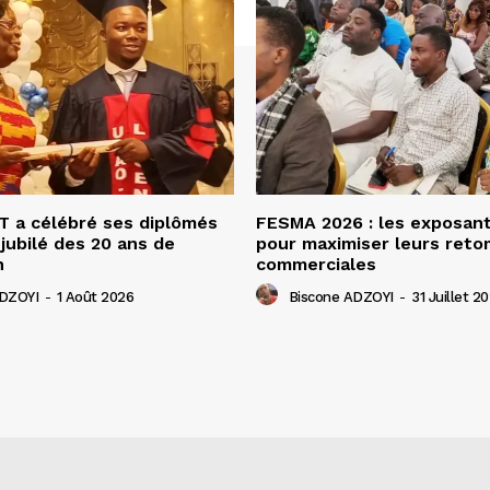
 a célébré ses diplômés
FESMA 2026 : les exposan
 jubilé des 20 ans de
pour maximiser leurs ret
n
commerciales
ADZOYI
-
1 Août 2026
Biscone ADZOYI
-
31 Juillet 2