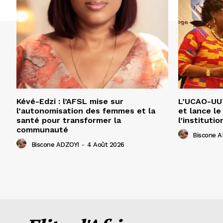
Kévé-Edzi : l’AFSL mise sur
L’UCAO-UUT
l’autonomisation des femmes et la
et lance le
santé pour transformer la
l’institutio
communauté
Biscone 
Biscone ADZOYI
-
4 Août 2026