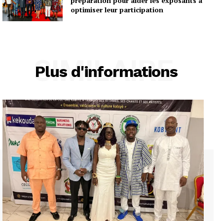
préparation pour aider les exposants à
optimiser leur participation
SIMILAIRE
Plus d'informations