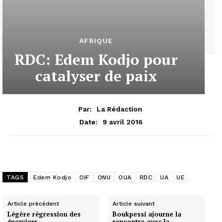
AFRIQUE
RDC: Edem Kodjo pour
catalyser de paix
Par:
La Rédaction
9 avril 2016
Date:
TAGS
Edem Kodjo
OIF
ONU
OUA
RDC
UA
UE
Article précédent
Article suivant
Légère régression des
Boukpessi ajourne la
éperviers
rencontre avec la