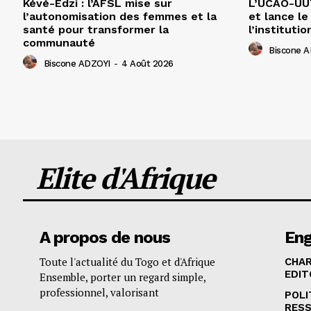
Kévé-Edzi : l’AFSL mise sur
L’UCAO-UUT
l’autonomisation des femmes et la
et lance le
santé pour transformer la
l’institutio
communauté
Biscone 
Biscone ADZOYI
-
4 Août 2026
Elite d'Afrique
A propos de nous
En
Toute l'actualité du Togo et d'Afrique
CHA
EDIT
Ensemble, porter un regard simple,
professionnel, valorisant
POLI
RES