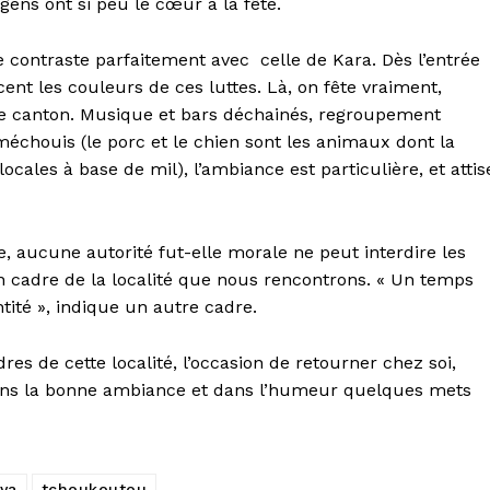
gens ont si peu le cœur à la fête.
 contraste parfaitement avec celle de Kara. Dès l’entrée
nt les couleurs de ces luttes. Là, on fête vraiment,
 le canton. Musique et bars déchainés, regroupement
échouis (le porc et le chien sont les animaux dont la
cales à base de mil), l’ambiance est particulière, et attis
e, aucune autorité fut-elle morale ne peut interdire les
 un cadre de la localité que nous rencontrons. « Un temps
tité », indique un autre cadre.
es de cette localité, l’occasion de retourner chez soi,
r dans la bonne ambiance et dans l’humeur quelques mets
ya
tchoukoutou