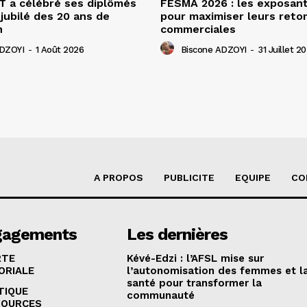
 a célébré ses diplômés
FESMA 2026 : les exposan
 jubilé des 20 ans de
pour maximiser leurs ret
n
commerciales
ADZOYI
-
1 Août 2026
Biscone ADZOYI
-
31 Juillet 2
A PROPOS
PUBLICITE
EQUIPE
CO
gagements
Les dernières
RTE
Kévé-Edzi : l’AFSL mise sur
ORIALE
l’autonomisation des femmes et l
santé pour transformer la
TIQUE
communauté
SOURCES