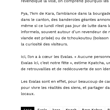
revendique la ville, on comprend pourquoi les 
Pya, 7km de Kara, l’ambiance dans la bourgade
dans le canton, des banderoles géantes annonce
même si ce lundi n’est pas jour de lutte dans
informels, souvent autour d’un revendeur de m
viande est prisée) ou de tchoukoutou (boisson lo
la curiosité des visiteurs.
Ici, l’on a à cœur les Evalas. « Aucune personn
Evalas ici, c’est notre fête », estime Kpatcha,
de retrouvailles et de redécouverte de son iden
Les Evalas sont en effet, pour beaucoup de cadr
pour vivre les réalités des siens, et partage
locaux.
Evala
kara
Kozah
Pays Kabye
P