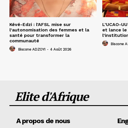
Kévé-Edzi : l’AFSL mise sur
L’UCAO-UUT
l’autonomisation des femmes et la
et lance le
santé pour transformer la
l’institutio
communauté
Biscone 
Biscone ADZOYI
-
4 Août 2026
Elite d'Afrique
A propos de nous
En