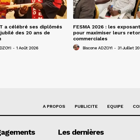
 a célébré ses diplômés
FESMA 2026 : les exposan
 jubilé des 20 ans de
pour maximiser leurs ret
n
commerciales
ADZOYI
-
1 Août 2026
Biscone ADZOYI
-
31 Juillet 2
A PROPOS
PUBLICITE
EQUIPE
CO
gagements
Les dernières