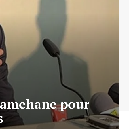
 Damehane pour
s