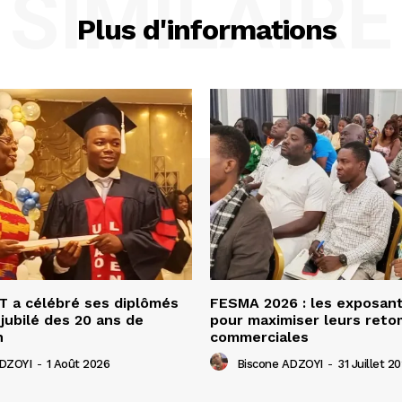
SIMILAIRE
Plus d'informations
 a célébré ses diplômés
FESMA 2026 : les exposan
 jubilé des 20 ans de
pour maximiser leurs ret
n
commerciales
ADZOYI
-
1 Août 2026
Biscone ADZOYI
-
31 Juillet 2