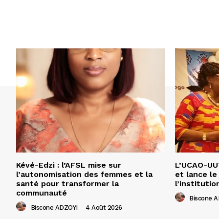
Kévé-Edzi : l’AFSL mise sur
L’UCAO-UUT
l’autonomisation des femmes et la
et lance le
santé pour transformer la
l’institutio
communauté
Biscone 
Biscone ADZOYI
-
4 Août 2026