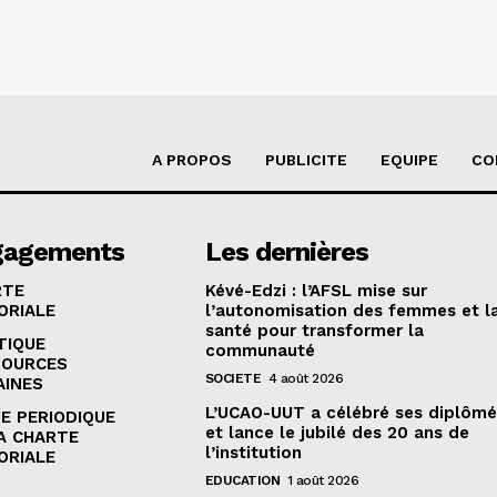
A PROPOS
PUBLICITE
EQUIPE
CO
gagements
Les dernières
RTE
Kévé-Edzi : l’AFSL mise sur
ORIALE
l’autonomisation des femmes et l
santé pour transformer la
TIQUE
communauté
SOURCES
SOCIETE
4 août 2026
AINES
L’UCAO-UUT a célébré ses diplômé
E PERIODIQUE
et lance le jubilé des 20 ans de
A CHARTE
l’institution
ORIALE
EDUCATION
1 août 2026