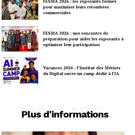
FESMA 2026 : les exposants formés
pour maximiser leurs retombées
commerciales
FESMA 2026 : une rencontre de
préparation pour aider les exposants à
optimiser leur participation
Vacances 2026 : l’Institut des Métiers
du Digital ouvre un camp dédié à l’IA
SIMILAIRE
Plus d'informations