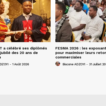
 a célébré ses diplômés
FESMA 2026 : les exposan
 jubilé des 20 ans de
pour maximiser leurs ret
n
commerciales
ADZOYI
-
1 Août 2026
Biscone ADZOYI
-
31 Juillet 2