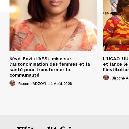
Kévé-Edzi : l’AFSL mise sur
L’UCAO-UUT
l’autonomisation des femmes et la
et lance le
santé pour transformer la
l’institutio
communauté
Biscone 
Biscone ADZOYI
-
4 Août 2026