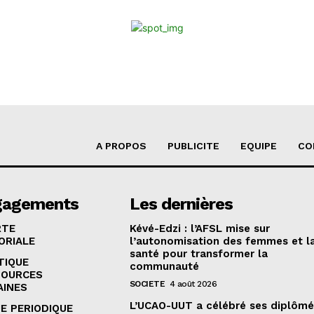
A PROPOS
PUBLICITE
EQUIPE
CO
gagements
Les dernières
RTE
Kévé-Edzi : l’AFSL mise sur
ORIALE
l’autonomisation des femmes et l
santé pour transformer la
TIQUE
communauté
SOURCES
SOCIETE
4 août 2026
AINES
L’UCAO-UUT a célébré ses diplômé
E PERIODIQUE