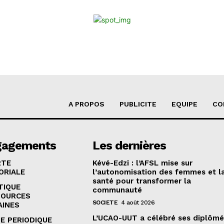
A PROPOS
PUBLICITE
EQUIPE
CO
gagements
Les dernières
RTE
Kévé-Edzi : l’AFSL mise sur
ORIALE
l’autonomisation des femmes et l
santé pour transformer la
TIQUE
communauté
SOURCES
SOCIETE
4 août 2026
AINES
L’UCAO-UUT a célébré ses diplômé
E PERIODIQUE