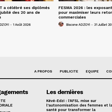
 a célébré ses diplômés
FESMA 2026 : les exposan
 jubilé des 20 ans de
pour maximiser leurs ret
n
commerciales
ADZOYI
-
1 Août 2026
Biscone ADZOYI
-
31 Juillet 2
A PROPOS
PUBLICITE
EQUIPE
CO
gagements
Les dernières
RTE
Kévé-Edzi : l’AFSL mise sur
ORIALE
l’autonomisation des femmes et l
santé pour transformer la