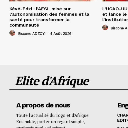
Kévé-Edzi : l’AFSL mise sur
L’UCAO-UUT
l’autonomisation des femmes et la
et lance le
santé pour transformer la
l’institutio
communauté
Biscone 
Biscone ADZOYI
-
4 Août 2026
Elite d'Afrique
A propos de nous
En
Toute l'actualité du Togo et d'Afrique
CHA
EDIT
Ensemble, porter un regard simple,
professionnel, valorisant