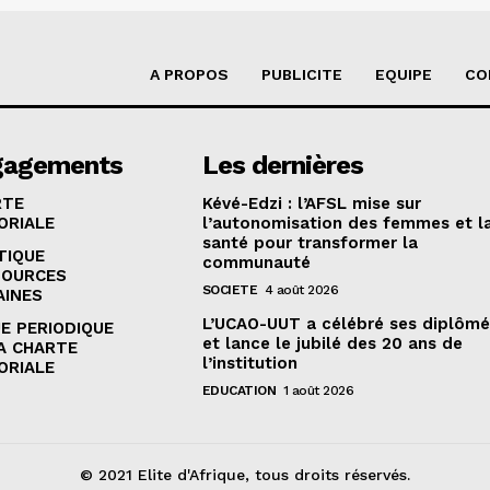
A PROPOS
PUBLICITE
EQUIPE
CO
gagements
Les dernières
RTE
Kévé-Edzi : l’AFSL mise sur
ORIALE
l’autonomisation des femmes et l
santé pour transformer la
TIQUE
communauté
SOURCES
SOCIETE
4 août 2026
AINES
L’UCAO-UUT a célébré ses diplômé
E PERIODIQUE
et lance le jubilé des 20 ans de
A CHARTE
l’institution
ORIALE
EDUCATION
1 août 2026
© 2021 Elite d'Afrique, tous droits réservés.