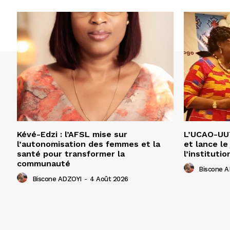
Kévé-Edzi : l’AFSL mise sur
L’UCAO-UUT
l’autonomisation des femmes et la
et lance le
santé pour transformer la
l’institutio
communauté
Biscone 
Biscone ADZOYI
-
4 Août 2026