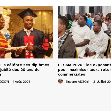
 a célébré ses diplômés
FESMA 2026 : les exposan
 jubilé des 20 ans de
pour maximiser leurs ret
n
commerciales
ADZOYI
-
1 Août 2026
Biscone ADZOYI
-
31 Juillet 2