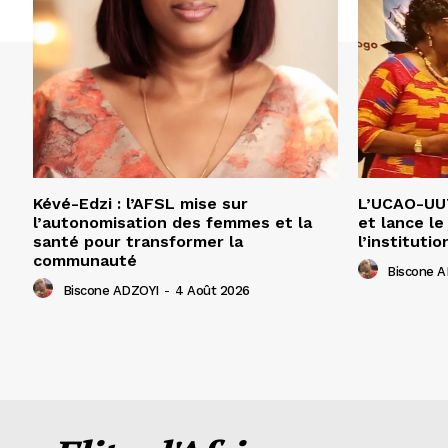
Kévé-Edzi : l’AFSL mise sur
L’UCAO-UUT
l’autonomisation des femmes et la
et lance le
santé pour transformer la
l’institutio
communauté
Biscone 
Biscone ADZOYI
-
4 Août 2026