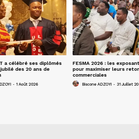
 a célébré ses diplômés
FESMA 2026 : les exposan
 jubilé des 20 ans de
pour maximiser leurs ret
n
commerciales
ADZOYI
-
1 Août 2026
Biscone ADZOYI
-
31 Juillet 2