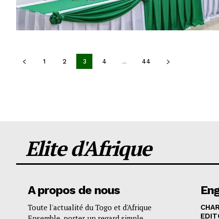
1
2
3
4
...
44
Elite d'Afrique
A propos de nous
En
Toute l'actualité du Togo et d'Afrique
CHA
EDIT
Ensemble, porter un regard simple,