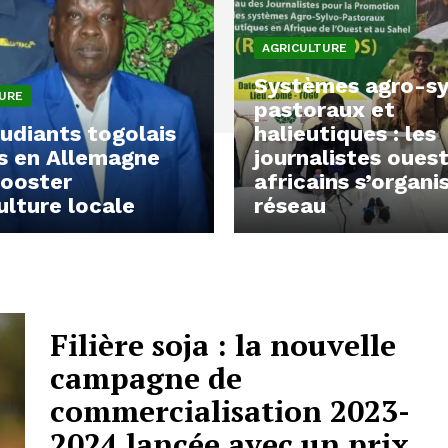
AGRICULTURE
Systèmes agro-sy
URE
pastoraux et
udiants togolais
halieutiques : les
s en Allemagne
journalistes oues
booster
africains s’organi
culture locale
réseau
Filière soja : la nouvelle
campagne de
commercialisation 2023-
2024 lancée avec un prix