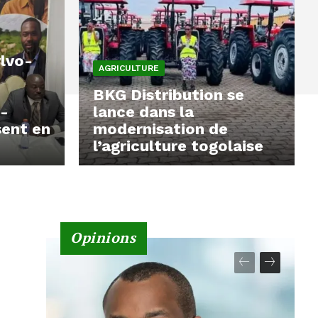
lvo-
AGRICULTURE
BKG Distribution se
t-
lance dans la
sent en
modernisation de
l’agriculture togolaise
Opinions