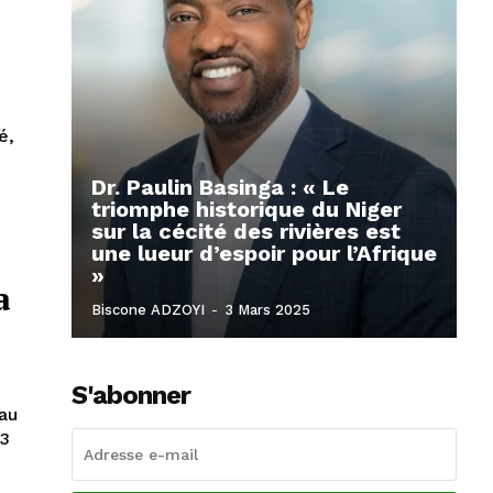
é,
Dr. Paulin Basinga : « Le
triomphe historique du Niger
sur la cécité des rivières est
une lueur d’espoir pour l’Afrique
»
a
Biscone ADZOYI
-
3 Mars 2025
S'abonner
 au
23