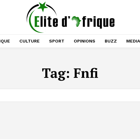
IQUE
CULTURE
SPORT
OPINIONS
BUZZ
MEDI
Tag:
Fnfi