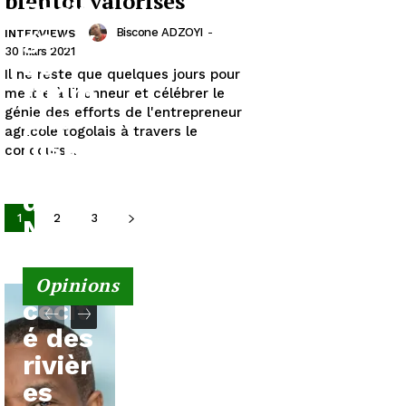
bientôt valorisés
Basin
ga : «
Biscone ADZOYI
-
INTERVIEWS
30 Mars 2021
Le
Il ne reste que quelques jours pour
triom
mettre à l’honneur et célébrer le
génie des efforts de l'entrepreneur
phe
agricole togolais à travers le
histo
concours...
rique
du
1
2
3
Niger
sur
la
Opinions
cécit
é des
rivièr
es