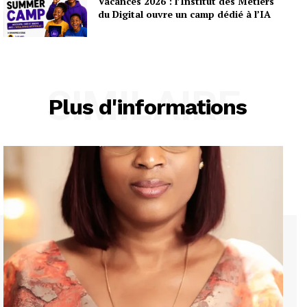
Vacances 2026 : l’Institut des Métiers
du Digital ouvre un camp dédié à l’IA
SIMILAIRE
Plus d'informations