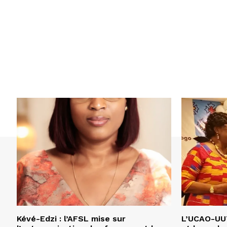
Kévé-Edzi : l’AFSL mise sur
L’UCAO-UUT