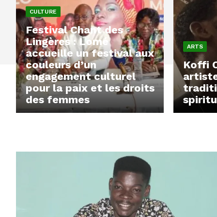
CULTURE
Festival Chant des
Lingères : Lomé
ARTS
accueille un festival aux
couleurs d’un
Koffi 
engagement culturel
artist
pour la paix et les droits
tradit
des femmes
spiritu