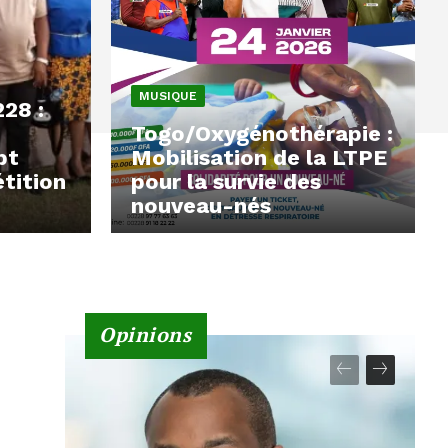
MUSIQUE
228 :
Togo/Oxygénothérapie :
pt
Mobilisation de la LTPE
tition
pour la survie des
nouveau-nés
Opinions