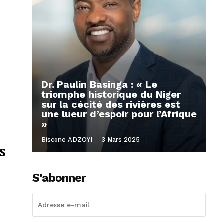
Dr. Paulin Basinga : « Le
triomphe historique du Niger
sur la cécité des rivières est
une lueur d’espoir pour l’Afrique
»
Biscone ADZOYI
-
3 Mars 2025
s
S'abonner