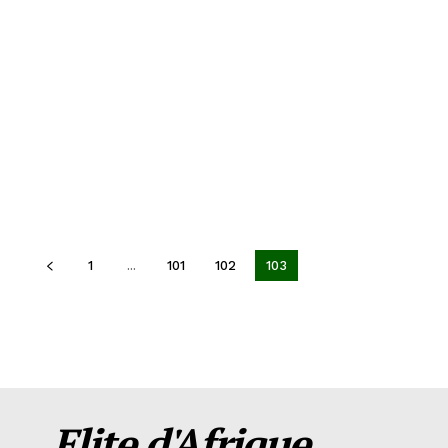
1
...
101
102
103
Elite d'Afrique