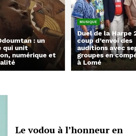
MUSIQUE
Duel de la Harpe 
Odoumtan : un
coup d’envoi des
e qui unit
auditions avec se
ion, numérique et
groupes en compé
alité
à Lomé
Le vodou à l’honneur en