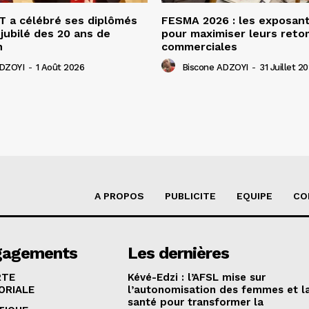
 a célébré ses diplômés
FESMA 2026 : les exposan
 jubilé des 20 ans de
pour maximiser leurs ret
n
commerciales
ADZOYI
-
1 Août 2026
Biscone ADZOYI
-
31 Juillet 2
A PROPOS
PUBLICITE
EQUIPE
CO
gagements
Les dernières
RTE
Kévé-Edzi : l’AFSL mise sur
ORIALE
l’autonomisation des femmes et l
santé pour transformer la