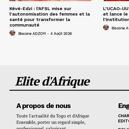
Kévé-Edzi : l’AFSL mise sur
L’UCAO-UUT
l’autonomisation des femmes et la
et lance le
santé pour transformer la
l’institutio
communauté
Biscone 
Biscone ADZOYI
-
4 Août 2026
Elite d'Afrique
A propos de nous
En
Toute l'actualité du Togo et d'Afrique
CHA
EDIT
Ensemble, porter un regard simple,
professionnel, valorisant