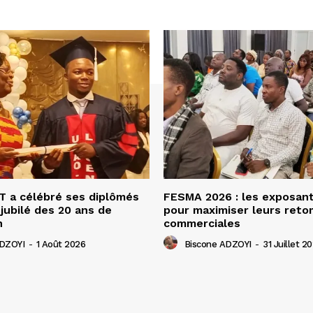
 a célébré ses diplômés
FESMA 2026 : les exposan
 jubilé des 20 ans de
pour maximiser leurs ret
n
commerciales
ADZOYI
-
1 Août 2026
Biscone ADZOYI
-
31 Juillet 2