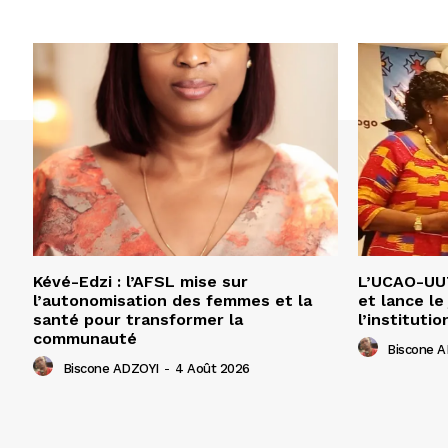
Kévé-Edzi : l’AFSL mise sur
L’UCAO-UUT
l’autonomisation des femmes et la
et lance le
santé pour transformer la
l’institutio
communauté
Biscone 
Biscone ADZOYI
-
4 Août 2026