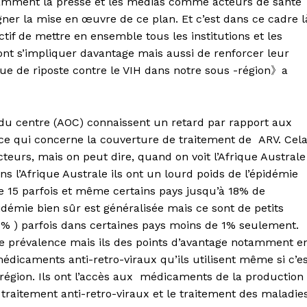
otamment la presse et les médias comme acteurs de santé
r la mise en œuvre de ce plan. Et c’est dans ce cadre l
if de mettre en ensemble tous les institutions et les
nt s’impliquer davantage mais aussi de renforcer leur
ue de riposte contre le VIH dans notre sous -région》a
et du centre (AOC) connaissent un retard par rapport aux
en ce qui concerne la couverture de traitement de ARV. Cel
cteurs, mais on peut dire, quand on voit l’Afrique Australe
ans l’Afrique Australe ils ont un lourd poids de l’épidémie
e 15 parfois et même certains pays jusqu’à 18% de
pidémie bien sûr est généralisée mais ce sont de petits
5% ) parfois dans certaines pays moins de 1% seulement.
te prévalence mais ils des points d’avantage notamment e
édicaments anti-retro-viraux qu’ils utilisent même si c’e
région. Ils ont l’accès aux médicaments de la production
 traitement anti-retro-viraux et le traitement des maladie