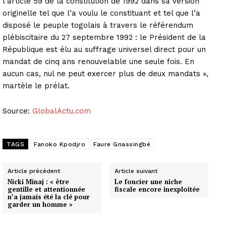
l’article 59 de la constitution de 1992 dans sa version
originelle tel que l’a voulu le constituant et tel que l’a
disposé le peuple togolais à travers le référendum
plébiscitaire du 27 septembre 1992 : le Président de la
République est élu au suffrage universel direct pour un
mandat de cinq ans renouvelable une seule fois. En
aucun cas, nul ne peut exercer plus de deux mandats »,
martèle le prélat.
Source:
GlobalActu.com
TAGS
Fanoko Kpodjro
Faure Gnassingbé
Article précédent
Article suivant
Nicki Minaj : « être
Le foncier une niche
gentille et attentionnée
fiscale encore inexploitée
n’a jamais été la clé pour
garder un homme »