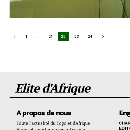
1
...
21
22
23
24
Elite d'Afrique
A propos de nous
En
Toute l'actualité du Togo et d'Afrique
CHA
EDIT
Ensemble, porter un regard simple,