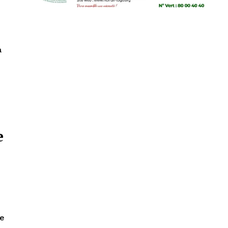
a
e
e