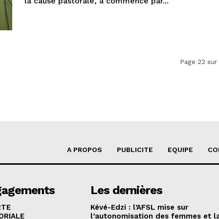
la cause pastorale, a commencé par...
Page 22 sur
A PROPOS
PUBLICITE
EQUIPE
CO
gagements
Les dernières
RTE
Kévé-Edzi : l’AFSL mise sur
ORIALE
l’autonomisation des femmes et l