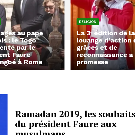
RELIGION
ges au pape
La 3ᵉ édition de la
is : le Togo
louange d’action 
enté par le
grâces et de
ent Faure
reconnaissance a
ingbé à Rome
promesse
Ramadan 2019, les souhait
du président Faure aux
musulmans