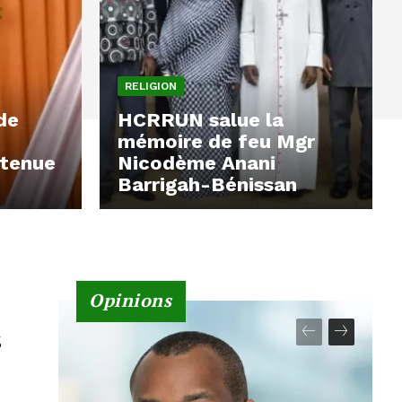
RELIGION
de
HCRRUN salue la
mémoire de feu Mgr
 tenue
Nicodème Anani
Barrigah-Bénissan
Opinions
s