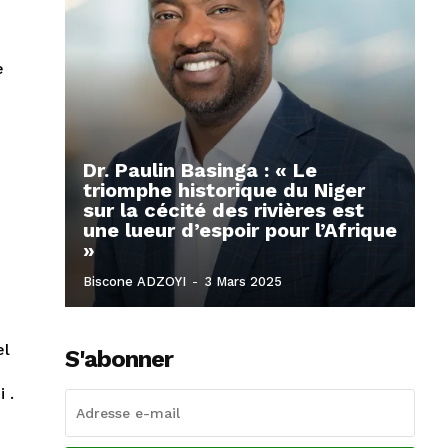
e
Dr. Paulin Basinga : « Le
triomphe historique du Niger
sur la cécité des rivières est
une lueur d’espoir pour l’Afrique
»
Biscone ADZOYI
-
3 Mars 2025
el
S'abonner
 .