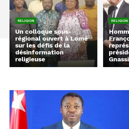
RELIGION
RELIGION
Un colloque sous-
Homma
régional ouvert à Lomé
Franço
sur les défis de la
représ
désinformation
présid
religieuse
Gnass