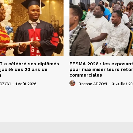
 a célébré ses diplômés
FESMA 2026 : les exposan
 jubilé des 20 ans de
pour maximiser leurs ret
n
commerciales
ADZOYI
-
1 Août 2026
Biscone ADZOYI
-
31 Juillet 2