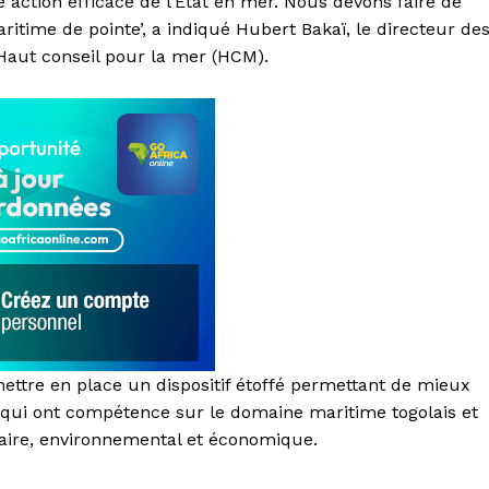
 action efficace de l’Etat en mer. Nous devons faire de
time de pointe’, a indiqué Hubert Bakaï, le directeur de
 Haut conseil pour la mer (HCM).
ttre en place un dispositif étoffé permettant de mieux
 qui ont compétence sur le domaine maritime togolais et
taire, environnemental et économique.