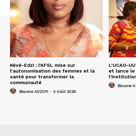
Kévé-Edzi : l’AFSL mise sur
L’UCAO-UUT
l’autonomisation des femmes et la
et lance le
santé pour transformer la
l’institutio
communauté
Biscone 
Biscone ADZOYI
-
4 Août 2026